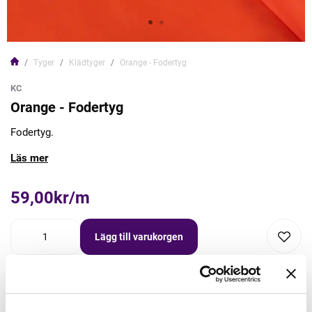
Tyger
Klädtyger
Orange - Fodertyg
KC
Orange - Fodertyg
Fodertyg.
Läs mer
59,00kr/m
Lägg till varukorgen
Lägg först önskad mängd i varukorgen,
välj sedan matchande tillbehör