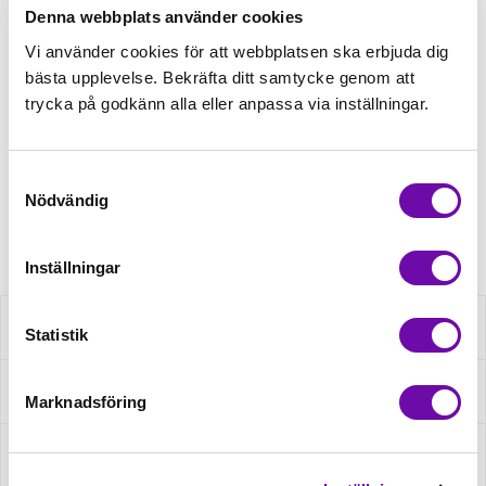
Denna webbplats använder cookies
Tråd matchande +45,00kr
Vi använder cookies för att webbplatsen ska erbjuda dig
bästa upplevelse. Bekräfta ditt samtycke genom att
trycka på godkänn alla eller anpassa via inställningar.
Finns i lager
Minsta beställning: 0.5 m
Samtyckesval
Nödvändig
Artikelnr: RS0803-340
Inställningar
Beskrivning
Statistik
Specifikation
Marknadsföring
Fråga om produkt