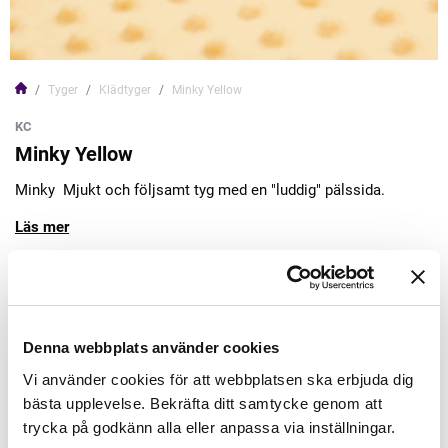
Tyger
Klädtyger
Minky Yellow
KC
Minky Yellow
Minky Mjukt och följsamt tyg med en "luddig" pälssida.
Läs mer
119,00kr/m
Lägg till varukorgen
Denna webbplats använder cookies
Vi använder cookies för att webbplatsen ska erbjuda dig
Finns i lager
bästa upplevelse. Bekräfta ditt samtycke genom att
Minsta beställning: 0.5 m
trycka på godkänn alla eller anpassa via inställningar.