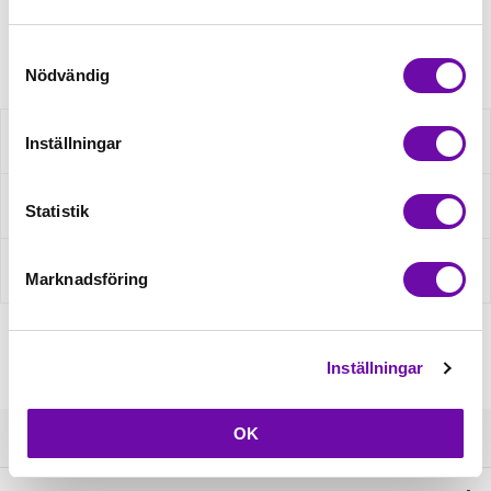
Artikelnr: minkX031
Samtyckesval
Nödvändig
Beskrivning
Inställningar
Fråga om produkt
Statistik
Recensioner
Marknadsföring
Inställningar
OK
Kundservice