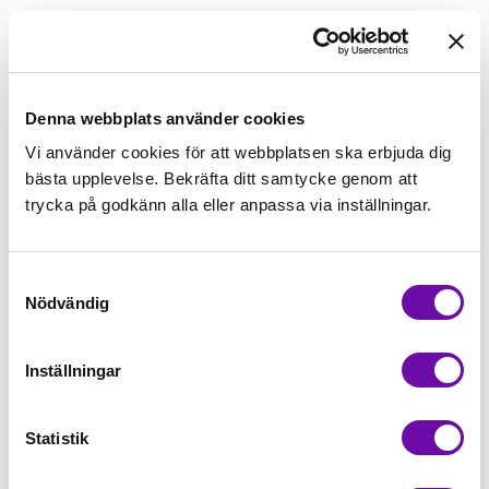
139,00kr/m
Beställningsvara
Denna webbplats använder cookies
Vi använder cookies för att webbplatsen ska erbjuda dig
Lägg först önskad mängd i varukorgen,
bästa upplevelse. Bekräfta ditt samtycke genom att
välj sedan matchande tillbehör
trycka på godkänn alla eller anpassa via inställningar.
Tråd matchande +45,00kr
Samtyckesval
Nödvändig
Beställningsvara
Minsta beställning: 0.5 m
Inställningar
Artikelnr: S2235R-3682
Statistik