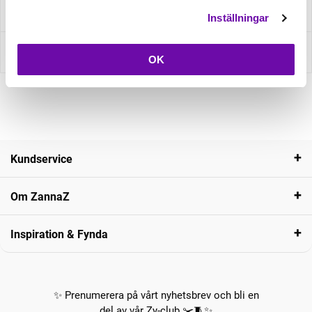
Fråga om produkt
Inställningar
Recensioner
OK
Kundservice
Om ZannaZ
Inspiration & Fynda
✨ Prenumerera på vårt nyhetsbrev och bli en
del av vår Zy-club ✂️🧵✨