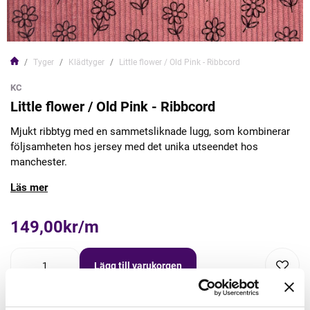
Tyger
Klädtyger
Little flower / Old Pink - Ribbcord
KC
Little flower / Old Pink - Ribbcord
Mjukt ribbtyg med en sammetsliknade lugg, som kombinerar
följsamheten hos jersey med det unika utseendet hos
manchester.
Läs mer
149,00kr/m
Lägg till varukorgen