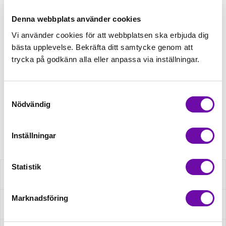
Lägg först önskad mängd i varukorgen,
välj sedan matchande tillbehör
Denna webbplats använder cookies
Vi använder cookies för att webbplatsen ska erbjuda dig
Tråd matchande +45,00kr
bästa upplevelse. Bekräfta ditt samtycke genom att
trycka på godkänn alla eller anpassa via inställningar.
Finns i lager
Samtyckesval
Minsta beställning: 0.5 m
Nödvändig
Artikelnr: S2418R-1115
Inställningar
Statistik
Beskrivning
Marknadsföring
Specifikation