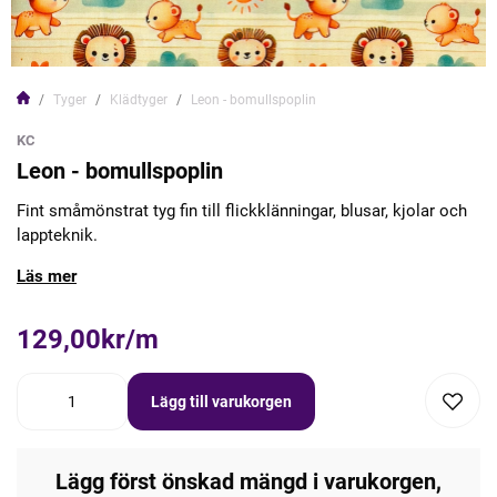
Tyger
Klädtyger
Leon - bomullspoplin
KC
Leon - bomullspoplin
Fint småmönstrat tyg fin till flickklänningar, blusar, kjolar och
lappteknik.
Läs mer
129,00kr/m
Lägg till varukorgen
Lägg först önskad mängd i varukorgen,