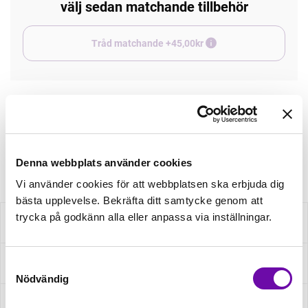
välj sedan matchande tillbehör
Tråd matchande +45,00kr
Finns i lager
Minsta beställning: 0.5 m
Artikelnr: S2414R-3684
Denna webbplats använder cookies
Vi använder cookies för att webbplatsen ska erbjuda dig
bästa upplevelse. Bekräfta ditt samtycke genom att
trycka på godkänn alla eller anpassa via inställningar.
Beskrivning
Specifikation
Samtyckesval
Nödvändig
Fråga om produkt