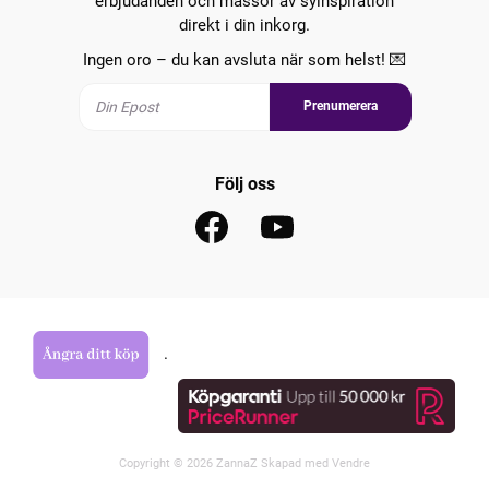
erbjudanden och massor av syinspiration
direkt i din inkorg.
Ingen oro – du kan avsluta när som helst! 💌
Prenumerera
Följ oss
.
Copyright © 2026 ZannaZ Skapad med
Vendre