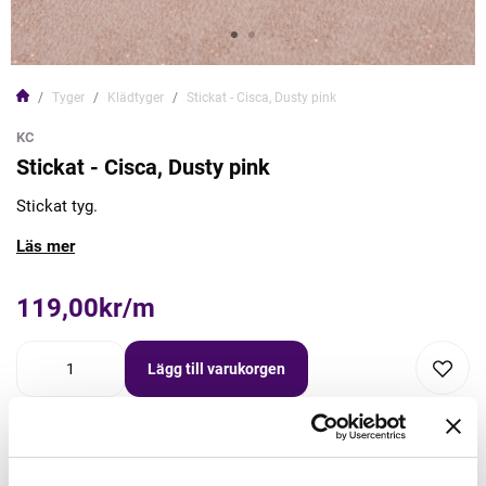
Tyger
Klädtyger
Stickat - Cisca, Dusty pink
KC
Stickat - Cisca, Dusty pink
Stickat tyg.
Läs mer
119,00kr/m
Lägg till varukorgen
Lägg först önskad mängd i varukorgen,
välj sedan matchande tillbehör