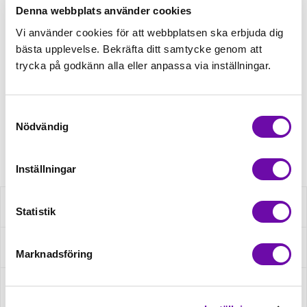
Denna webbplats använder cookies
Tråd matchande +45,00kr
Vi använder cookies för att webbplatsen ska erbjuda dig
bästa upplevelse. Bekräfta ditt samtycke genom att
trycka på godkänn alla eller anpassa via inställningar.
Finns i lager
Minsta beställning: 0.5 m
Samtyckesval
Nödvändig
Artikelnr: Q22437-012
Inställningar
Beskrivning
Statistik
Specifikation
Marknadsföring
Fråga om produkt