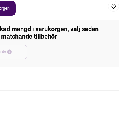
korgen
kad mängd i varukorgen, välj sedan
matchande tillbehör
e +45,00kr