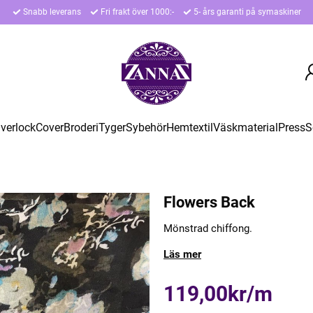
Snabb leverans
Fri frakt över 1000:-
5- års garanti på symaskiner
verlock
Cover
Broderi
Tyger
Sybehör
Hemtextil
Väskmaterial
Press
S
Flowers Back
Mönstrad chiffong.
Läs mer
119,00kr/m