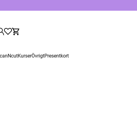
canNcut
Kurser
Övrigt
Presentkort