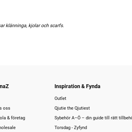
sar klänninga, kjolar och scarfs.
naZ
Inspiration & Fynda
Outlet
s oss
Qjutie the Qjutiest
la & företag
Sybehör A–Ö – din guide till rätt tillbeh
olesale
Torsdag - Zyfynd