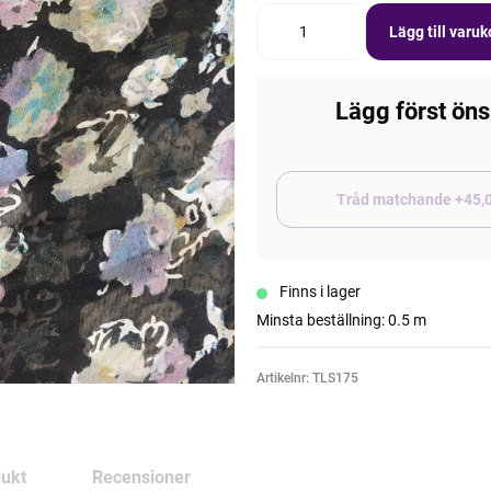
Lägg till varu
Lägg först öns
Tråd matchand
Finns i lager
Minsta beställning: 0.5 m
Artikelnr: TLS175
ukt
Recensioner