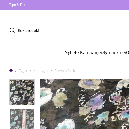
Tips & Trix
Nyheter
Kampanjer
Symaskiner
O
Tyger
Klädtyger
Flowers Back