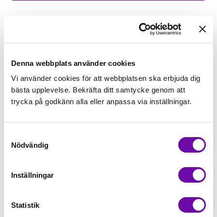
159,00kr/m
Beställningsvara
Denna webbplats använder cookies
Vi använder cookies för att webbplatsen ska erbjuda dig
bästa upplevelse. Bekräfta ditt samtycke genom att
Lägg först önskad mängd i varukorgen,
trycka på godkänn alla eller anpassa via inställningar.
välj sedan matchande tillbehör
Tråd matchande +45,00kr
Samtyckesval
Nödvändig
Beställningsvara
Inställningar
Minsta beställning: 0.5 m
Statistik
Artikelnr: RS0191-008