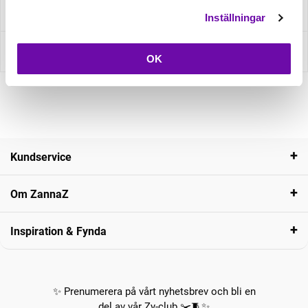
Fråga om produkt
Inställningar
Recensioner
OK
Kundservice
Om ZannaZ
Inspiration & Fynda
✨ Prenumerera på vårt nyhetsbrev och bli en
del av vår Zy-club ✂️🧵✨