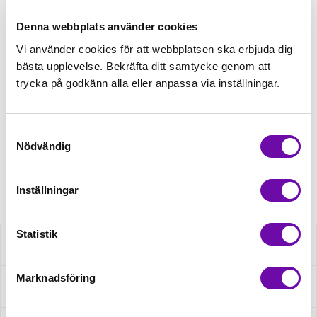
Lägg först önskad mängd i varukorgen,
välj sedan matchande tillbehör
Denna webbplats använder cookies
Vi använder cookies för att webbplatsen ska erbjuda dig
Tråd matchande +45,00kr
bästa upplevelse. Bekräfta ditt samtycke genom att
trycka på godkänn alla eller anpassa via inställningar.
Finns i lager
Samtyckesval
Minsta beställning: 0.5 m
Nödvändig
Artikelnr: RS0191-004
Inställningar
Statistik
Beskrivning
Marknadsföring
Specifikation