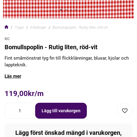
Tyger
Klädtyger
Bomullspoplin - Rutig liten, röd-vit
KC
Bomullspoplin - Rutig liten, röd-vit
Fint småmönstrat tyg fin till flickklänningar, blusar, kjolar och
lappteknik.
Läs mer
119,00kr/m
Lägg till varukorgen
Lägg först önskad mängd i varukorgen,