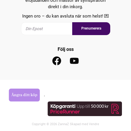
erbjudanden och massor av syinspiration
direkt i din inkorg.
Ingen oro – du kan avsluta när som helst! 💌
Prenumerera
Följ oss
.
Copyright © 2026 ZannaZ Skapad med
Vendre