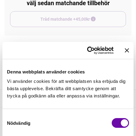
välj sedan matchande tillbehör
Tråd matchande +45,00kr
Finns i lager
Minsta beställning: 0.5 m
Artikelnr: 05582/015
Denna webbplats använder cookies
Vi använder cookies för att webbplatsen ska erbjuda dig
bästa upplevelse. Bekräfta ditt samtycke genom att
trycka på godkänn alla eller anpassa via inställningar.
Beskrivning
Specifikation
Samtyckesval
Nödvändig
Fråga om produkt