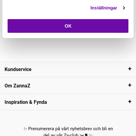
Fråga om produkt
Inställningar
Recensioner
OK
Kundservice
Om ZannaZ
Inspiration & Fynda
✨ Prenumerera på vårt nyhetsbrev och bli en
del av vår Zy-club ✂️🧵✨