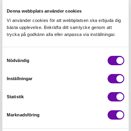
Lägg först önskad mängd i varukorgen,
välj sedan matchande tillbehör
Denna webbplats använder cookies
Vi använder cookies för att webbplatsen ska erbjuda dig
Tråd matchande +45,00kr
bästa upplevelse. Bekräfta ditt samtycke genom att
trycka på godkänn alla eller anpassa via inställningar.
Finns i lager
Samtyckesval
Minsta beställning: 0.5 m
Nödvändig
Artikelnr: S2545R-3684
Inställningar
Statistik
Beskrivning
Marknadsföring
Specifikation