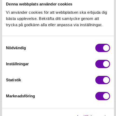
Denna webbplats använder cookies
Tråd matchande +45,00kr
Vi använder cookies för att webbplatsen ska erbjuda dig
bästa upplevelse. Bekräfta ditt samtycke genom att
trycka på godkänn alla eller anpassa via inställningar.
Finns i lager
Minsta beställning: 0.5 m
Samtyckesval
Nödvändig
Artikelnr: RS0035X128
Inställningar
Beskrivning
Statistik
Specifikation
Marknadsföring
Fråga om produkt