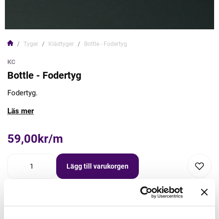
Tyger
Klädtyger
Bottle - Fodertyg
KC
Bottle - Fodertyg
Fodertyg.
Läs mer
59,00kr/m
Lägg till varukorgen
Lägg först önskad mängd i varukorgen,
välj sedan matchande tillbehör