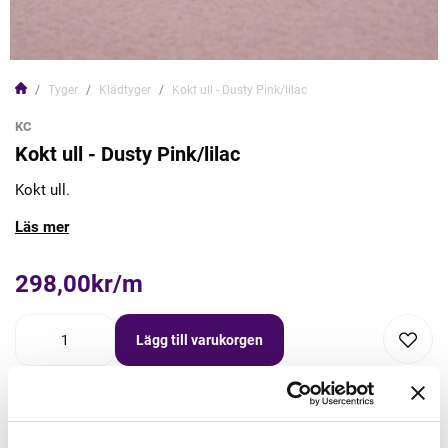
Tyger
Klädtyger
Kokt ull - Dusty Pink/lilac
KC
Kokt ull - Dusty Pink/lilac
Kokt ull.
Läs mer
298,00kr/m
Lägg till varukorgen
Lägg först önskad mängd i varukorgen,
välj sedan matchande tillbehör