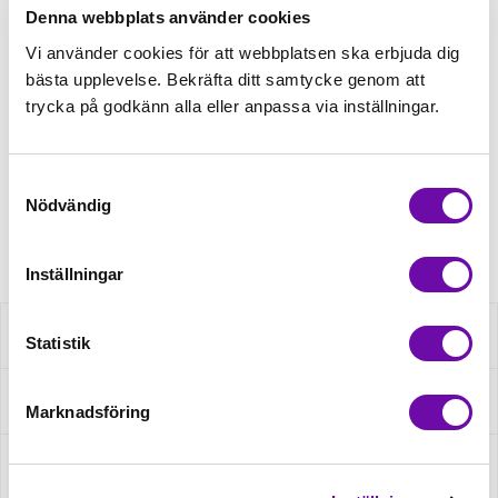
Denna webbplats använder cookies
Tråd matchande +45,00kr
Vi använder cookies för att webbplatsen ska erbjuda dig
bästa upplevelse. Bekräfta ditt samtycke genom att
trycka på godkänn alla eller anpassa via inställningar.
Finns i lager
Minsta beställning: 0.5 m
Samtyckesval
Nödvändig
Artikelnr: QRS128X513
Inställningar
Beskrivning
Statistik
Specifikation
Marknadsföring
Fråga om produkt