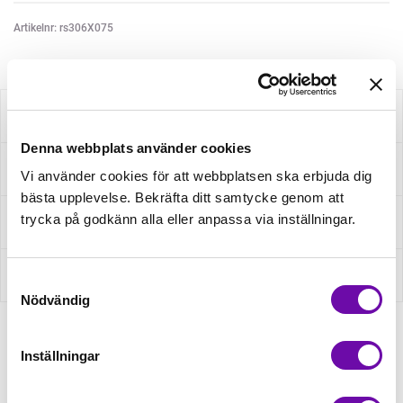
Artikelnr: rs306X075
Beskrivning
Denna webbplats använder cookies
Specifikation
Vi använder cookies för att webbplatsen ska erbjuda dig
bästa upplevelse. Bekräfta ditt samtycke genom att
trycka på godkänn alla eller anpassa via inställningar.
Fråga om produkt
Recensioner
Samtyckesval
Nödvändig
Inställningar
Relaterade produkter