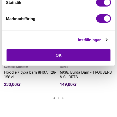
Statistik
Marknadsföring
Inställningar
OK
Köp
Köp
Svenska Mönster
Burda
Hoodie / byxa barn 8H07, 128-
6938. Burda Dam - TROUSERS
158 cl
& SHORTS
230,00kr
149,00kr