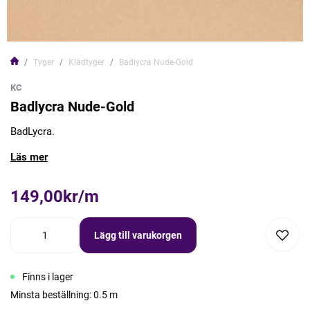
Tyger
Klädtyger
Badlycra Nude-Gold
KC
Badlycra Nude-Gold
BadLycra.
Läs mer
149,00kr/m
Lägg till varukorgen
Finns i lager
Minsta beställning: 0.5 m