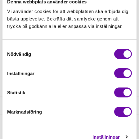
Denna webbplats använder cookies
Tråd matchande +45,00kr
Vi använder cookies för att webbplatsen ska erbjuda dig
bästa upplevelse. Bekräfta ditt samtycke genom att
trycka på godkänn alla eller anpassa via inställningar.
Finns i lager
Minsta beställning: 0.5 m
Samtyckesval
Nödvändig
Artikelnr: QKC8092X004
Inställningar
Beskrivning
Statistik
Specifikation
Marknadsföring
Fråga om produkt
Inställningar