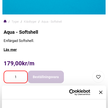
Tyger
Klädtyger
Aqua - Softshell
Aqua - Softshell
Enfärgad Softshell.
Läs mer
179,00kr/m
Beställningsvara
Lägg först önskad mängd i varukorgen,
välj sedan matchande tillbehör