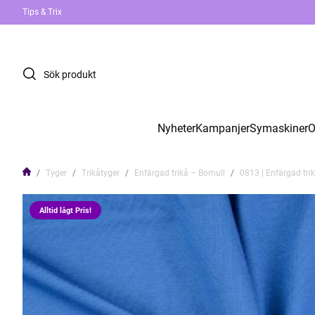
Tips & Trix
Nyheter
Kampanjer
Symaskiner
O
Tyger
Trikåtyger
Enfärgad trikå – Bomull
0813 | Enfärgad tri
Alltid lågt Pris!