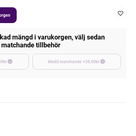
korgen
kad mängd i varukorgen, välj sedan
matchande tillbehör
e +45,00kr
Mudd matchande +39,50kr