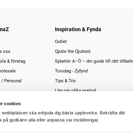
naZ
Inspiration & Fynda
Outlet
s oss
Qjutie the Qjutiest
la & företag
Sybehör A–Ö – din guide till rätt tillbeh
olesale
Torsdag - Zyfynd
 / Personal
Tips & Trix
Lite om olika matrial
r cookies
t webbplatsen ska erbjuda dig bästa upplevelse. Bekräfta ditt
på godkänn alla eller anpassa via inställningar.