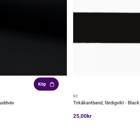
Köp
KC
Muddväv
Trikåkantband, färdigvikt - Black
25,00kr