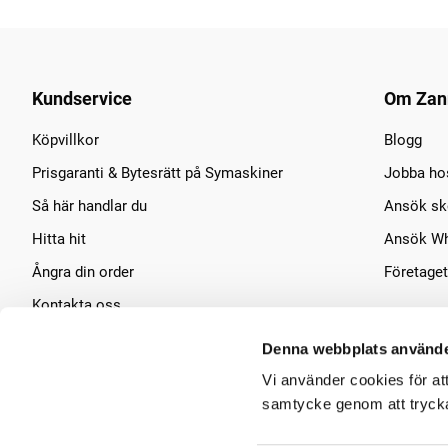
Kundservice
Om Zan
Köpvillkor
Blogg
Prisgaranti & Bytesrätt på Symaskiner
Jobba ho
Så här handlar du
Ansök sko
Hitta hit
Ansök Wh
Ångra din order
Företaget
Kontakta oss
Symaskins service
Denna webbplats använde
Vi använder cookies för at
samtycke genom att trycka 