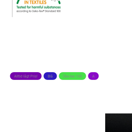
Alltid lågt Pris!
Blå
Öko-tex 100
A