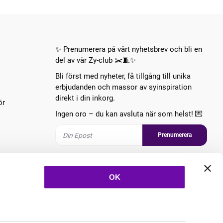
✨ Prenumerera på vårt nyhetsbrev och bli en
del av vår Zy-club ✂️🧵✨
Bli först med nyheter, få tillgång till unika
erbjudanden och massor av syinspiration
direkt i din inkorg.
ör
Ingen oro – du kan avsluta när som helst! 💌
Prenumerera
Följ oss
OK