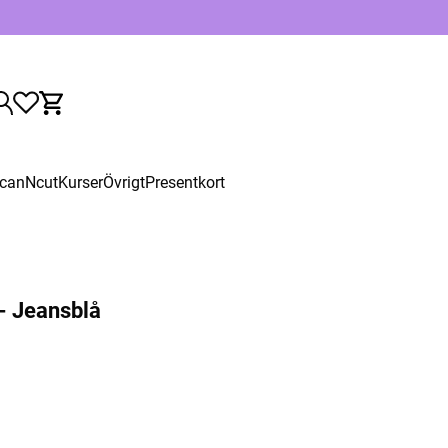
canNcut
Kurser
Övrigt
Presentkort
 - Jeansblå