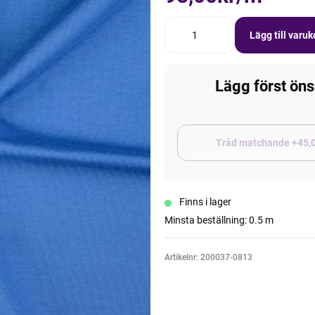
Lägg till varu
Lägg först öns
Tråd matchand
Finns i lager
Minsta beställning: 0.5 m
Artikelnr: 200037-0813