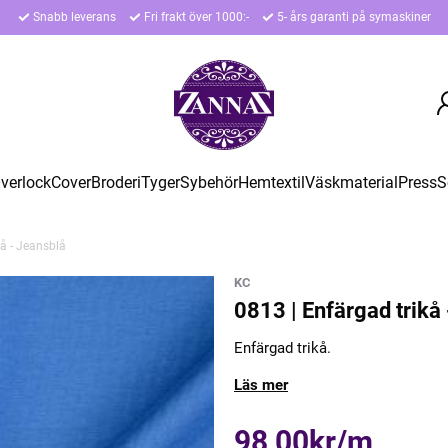
Snabb leverans
Fri frakt över 1000:-
5- års garanti på symaskiner
verlock
Cover
Broderi
Tyger
Sybehör
Hemtextil
Väskmaterial
Press
S
kå - Jeansblå
KC
0813 | Enfärgad trikå
Enfärgad trikå.
Läs mer
98,00kr/m