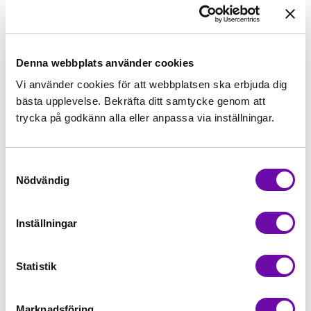
129,00kr/m
Denna webbplats använder cookies
Beställningsvara
Vi använder cookies för att webbplatsen ska erbjuda dig
bästa upplevelse. Bekräfta ditt samtycke genom att
Lägg först önskad mängd i varukorgen,
trycka på godkänn alla eller anpassa via inställningar.
välj sedan matchande tillbehör
Samtyckesval
Tråd matchande +45,00kr
Nödvändig
Inställningar
Beställningsvara
Minsta beställning: 0.5 m
Statistik
Artikelnr: manX927
Marknadsföring