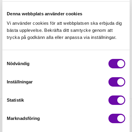
Tråd matchande +45,00kr
Denna webbplats använder cookies
Vi använder cookies för att webbplatsen ska erbjuda dig
bästa upplevelse. Bekräfta ditt samtycke genom att
Mudd matchande +39,50kr
trycka på godkänn alla eller anpassa via inställningar.
Finns i lager
Samtyckesval
Minsta beställning: 0.5 m
Nödvändig
Artikelnr: S2511R-3684
Inställningar
Statistik
Beskrivning
Marknadsföring
Specifikation