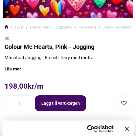
Tyger
French Terry / Joggingtyg
Mönstrade
Colour Me Hearts, P
KC
Colour Me Hearts, Pink - Jogging
Mönstrad Jogging - French Terry med motiv.
Läs mer
198,00kr/m
Lägg till varukorgen
Lägg först önskad mängd i varukorgen,
välj sedan matchande tillbehör