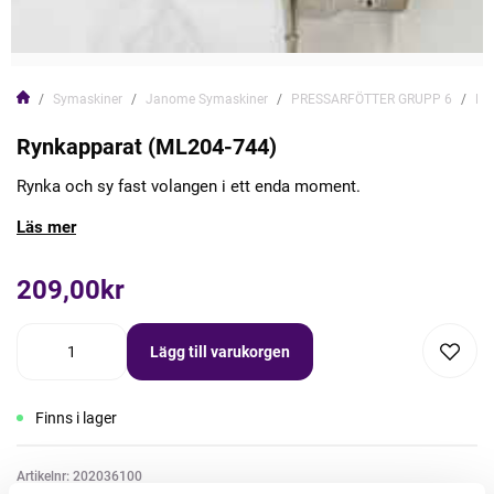
Symaskiner
Janome Symaskiner
PRESSARFÖTTER GRUPP 6
Ry
Rynkapparat (ML204-744)
Rynka och sy fast volangen i ett enda moment.
Läs mer
209,00kr
Lägg till varukorgen
Finns i lager
Artikelnr: 202036100