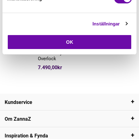
Inställningar
Läs mer
OK
Janome
Janome My Lock 644D
Overlock
7.490,00kr
Kundservice
Om ZannaZ
Inspiration & Fynda