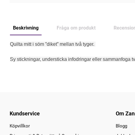
Beskrivning
Fråga om produkt
Recensio
Quilta mitt i söm ”diket” mellan
två tyger.
Sy stickningar,
understicka infodringar eller
sammanfoga tv
Kundservice
Om Zan
Köpvillkor
Blogg