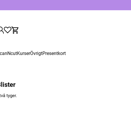
canNcut
Kurser
Övrigt
Presentkort
lister
två tyger.