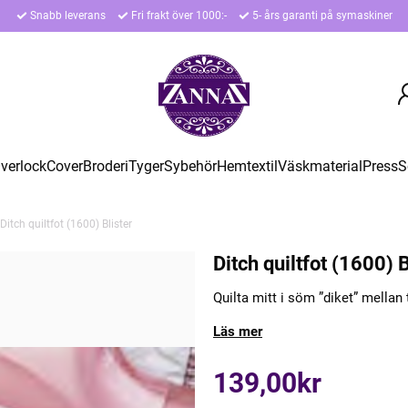
Snabb leverans
Fri frakt över 1000:-
5- års garanti på symaskiner
verlock
Cover
Broderi
Tyger
Sybehör
Hemtextil
Väskmaterial
Press
S
Ditch quiltfot (1600) Blister
Ditch quiltfot (1600) B
Quilta mitt i söm ”diket” mellan 
Läs mer
139,00kr