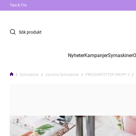
Tips & Trix
Nyheter
Kampanjer
Symaskiner
O
Symaskiner
Janome Symaskiner
PRESSARFÖTTER GRUPP 5