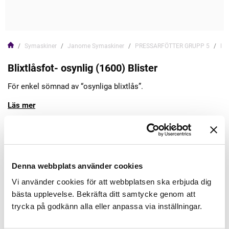
Symaskiner
Janome Symaskiner
PRESSARFÖTTER GRUPP 5
Bli
Blixtlåsfot- osynlig (1600) Blister
För enkel sömnad av “osynliga blixtlås”.
Läs mer
239,00kr
Lägg till varukorgen
Denna webbplats använder cookies
Vi använder cookies för att webbplatsen ska erbjuda dig
bästa upplevelse. Bekräfta ditt samtycke genom att
Finns i lager
trycka på godkänn alla eller anpassa via inställningar.
Artikelnr: 767410016