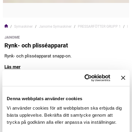
Symaskiner
Janome Symaskiner
PRESSARFÖTTER GRUPP 1
Ryn
JANOME
Rynk- och plisséapparat
Rynk- och plisséapparat snapp-on.
Läs mer
698,00kr
Denna webbplats använder cookies
Lägg till varukorgen
Vi använder cookies för att webbplatsen ska erbjuda dig
bästa upplevelse. Bekräfta ditt samtycke genom att
Finns i lager
trycka på godkänn alla eller anpassa via inställningar.