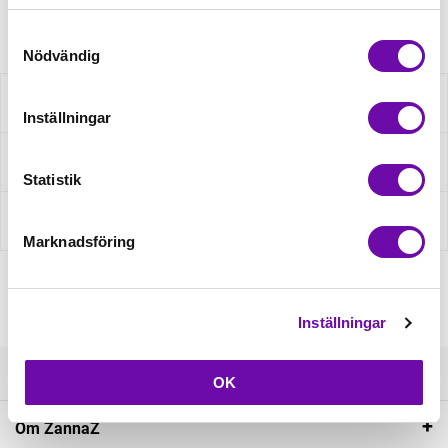
Artikelnr: 202095004
Samtyckesval
Nödvändig
Beskrivning
Inställningar
Fråga om produkt
Statistik
Recensioner
Marknadsföring
Inställningar
Kundservice
OK
Om ZannaZ