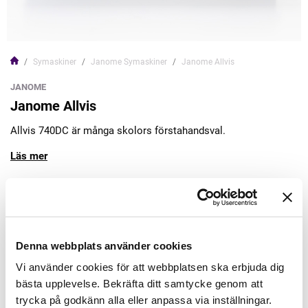
Symaskiner
Janome Symaskiner
Janome Allvis
JANOME
Janome Allvis
Allvis 740DC är många skolors förstahandsval.
Läs mer
10.995,00kr
Lägg till varukorgen
Denna webbplats använder cookies
Vi använder cookies för att webbplatsen ska erbjuda dig
Finns i lager
bästa upplevelse. Bekräfta ditt samtycke genom att
Leveranstid: lev jan - feb
trycka på godkänn alla eller anpassa via inställningar.
Minsta beställning: 1 st