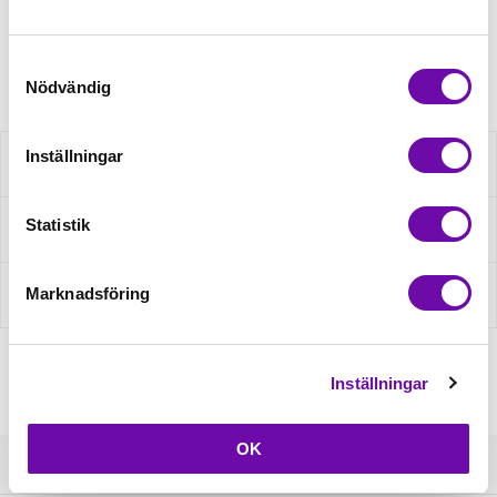
Artikelnr: ALLVIS
Samtyckesval
Nödvändig
Inställningar
Beskrivning
Statistik
Fråga om produkt
Marknadsföring
Recensioner
Inställningar
OK
Kundservice