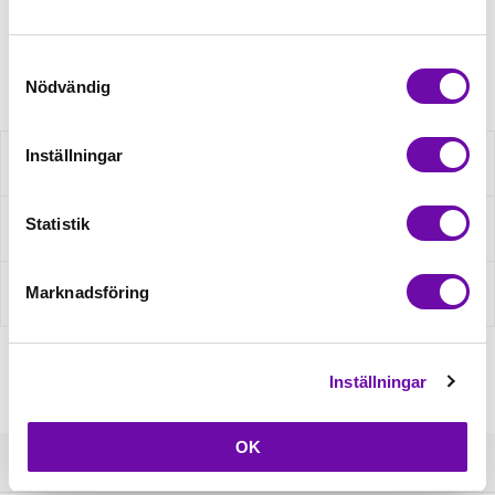
Artikelnr: J1522G
Samtyckesval
Nödvändig
Inställningar
Beskrivning
Statistik
Fråga om produkt
Marknadsföring
Recensioner
Inställningar
OK
Kundservice