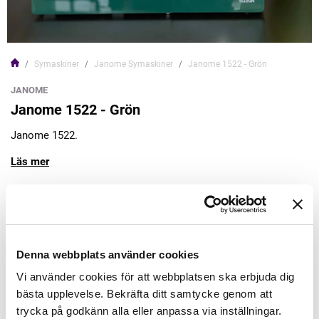
Symaskiner
Janome Symaskiner
Janome 1522 - Grön
JANOME
Janome 1522 - Grön
Janome 1522.
Läs mer
3.995,00kr
Lägg till varukorgen
Denna webbplats använder cookies
Vi använder cookies för att webbplatsen ska erbjuda dig
Finns i lager
bästa upplevelse. Bekräfta ditt samtycke genom att
Leveranstid: Lev aug-sep
trycka på godkänn alla eller anpassa via inställningar.
Minsta beställning: 1 st