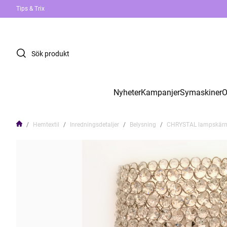
Tips & Trix
Nyheter
Kampanjer
Symaskiner
O
Hemtextil
Inredningsdetaljer
Belysning
CHRYSTAL lampskär