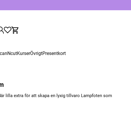
canNcut
Kurser
Övrigt
Presentkort
rm
 lilla extra för att skapa en lyxig tillvaro Lampfoten som