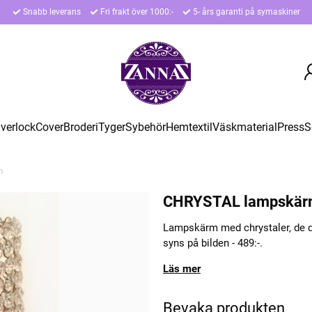
Snabb leverans
Fri frakt över 1000:-
5- års garanti på symaskiner
verlock
Cover
Broderi
Tyger
Sybehör
Hemtextil
Väskmaterial
Press
S
m
CHRYSTAL lampskä
Lampskärm med chrystaler, de där
syns på bilden - 489:-.
Läs mer
Bevaka produkten