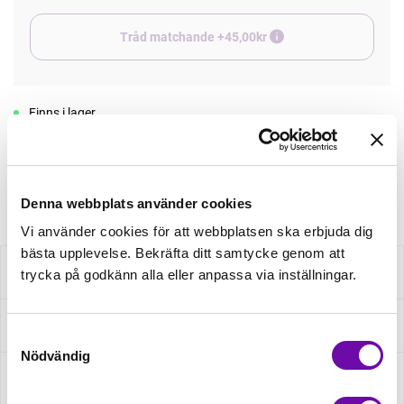
Tråd matchande +45,00kr
Finns i lager
Minsta beställning: 0.5 m
Artikelnr: 25732
Denna webbplats använder cookies
Vi använder cookies för att webbplatsen ska erbjuda dig
bästa upplevelse. Bekräfta ditt samtycke genom att
Beskrivning
trycka på godkänn alla eller anpassa via inställningar.
Specifikation
Samtyckesval
Nödvändig
Fråga om produkt