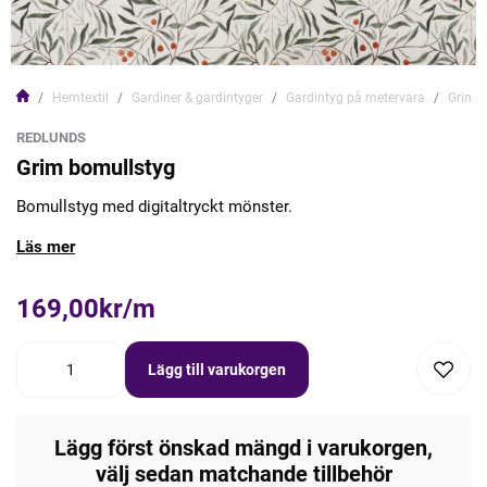
Hemtextil
Gardiner & gardintyger
Gardintyg på metervara
Grim b
REDLUNDS
Grim bomullstyg
Bomullstyg med digitaltryckt mönster.
Läs mer
169,00kr/m
Lägg till varukorgen
Lägg först önskad mängd i varukorgen,
välj sedan matchande tillbehör