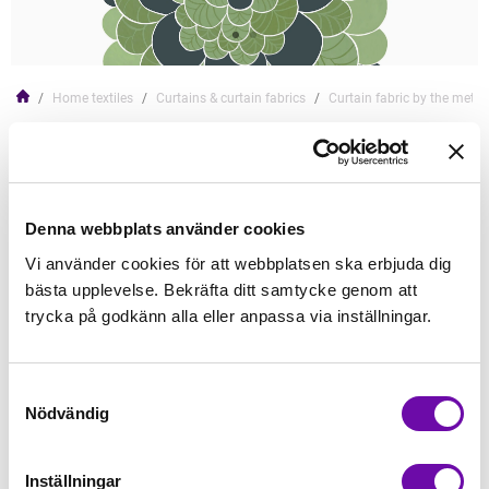
Home textiles
Curtains & curtain fabrics
Curtain fabric by the meter
ARVIDSSON
Flowers - fabric by the meter
Cotton fabric with digitally printed pattern.
Denna webbplats använder cookies
Read more
Vi använder cookies för att webbplatsen ska erbjuda dig
bästa upplevelse. Bekräfta ditt samtycke genom att
315,00kr/
trycka på godkänn alla eller anpassa via inställningar.
Add to Cart
Samtyckesval
Nödvändig
In Stock
Min order quantity: 0.5
Inställningar