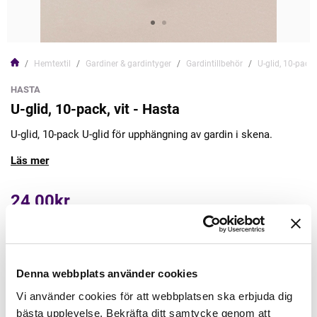
Hemtextil
Gardiner & gardintyger
Gardintillbehör
U-glid, 10-pack,
HASTA
U-glid, 10-pack, vit - Hasta
U-glid, 10-pack U-glid för upphängning av gardin i skena.
Läs mer
24,00kr
Lägg till varukorgen
Denna webbplats använder cookies
Finns i lager
Vi använder cookies för att webbplatsen ska erbjuda dig
Leveranstid: 5-7dagar
bästa upplevelse. Bekräfta ditt samtycke genom att
Minsta beställning: 1 st