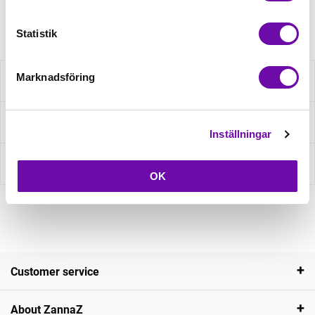
Article no.: 13763
Statistik
Marknadsföring
Description
Ask about product
Inställningar
Reviews
OK
Customer service
About ZannaZ