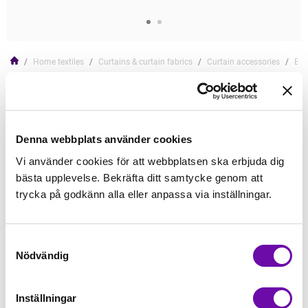
Home textiles
Curtains & curtain fabrics
Curtain accessories
End
End knob Denise, antique brass, 16/19 mm and
19/19 mm
Read more
Denna webbplats använder cookies
Vi använder cookies för att webbplatsen ska erbjuda dig
359,00kr
bästa upplevelse. Bekräfta ditt samtycke genom att
trycka på godkänn alla eller anpassa via inställningar.
Add to Cart
Samtyckesval
In Stock
Nödvändig
Delivery time: 5-7dagar
Min order quantity: 1
Inställningar