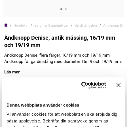
Hemtextil
Gardiner & gardintyger
Gardintillbehör
Ändknopp Deni
Ändknopp Denise, antik mässing, 16/19 mm
och 19/19 mm
Ändknopp Denise, flera färger, 16/19 mm och 19/19 mm
Ändknopp för gardinstång med diameter 16/19 och 19/19 mm.
Läs mer
359,00kr
Lägg till varukorgen
Denna webbplats använder cookies
Vi använder cookies för att webbplatsen ska erbjuda dig
bästa upplevelse. Bekräfta ditt samtycke genom att
Finns i lager