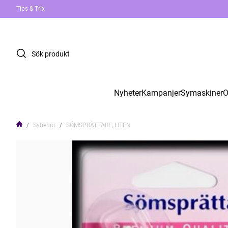
Tips & Trix
Nyheter
Kampanjer
Symaskiner
O
Sybehör
SÖMSPRÄTTARE, LITEN