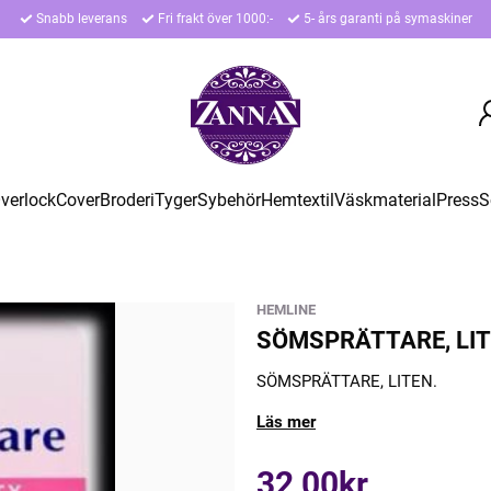
Snabb leverans
Fri frakt över 1000:-
5- års garanti på symaskiner
verlock
Cover
Broderi
Tyger
Sybehör
Hemtextil
Väskmaterial
Press
S
HEMLINE
SÖMSPRÄTTARE, LI
SÖMSPRÄTTARE, LITEN.
Läs mer
32,00kr