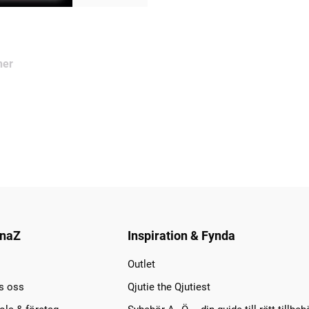
ner
naZ
Inspiration & Fynda
Outlet
s oss
Qjutie the Qjutiest