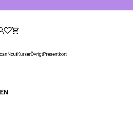
canNcut
Kurser
Övrigt
Presentkort
TEN