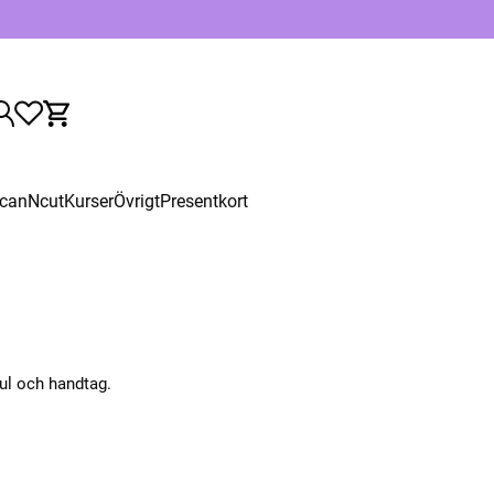
canNcut
Kurser
Övrigt
Presentkort
l och handtag.