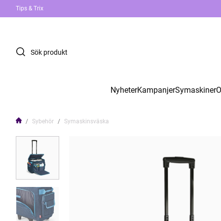
Tips & Trix
Nyheter
Kampanjer
Symaskiner
O
Sybehör
Symaskinsväska