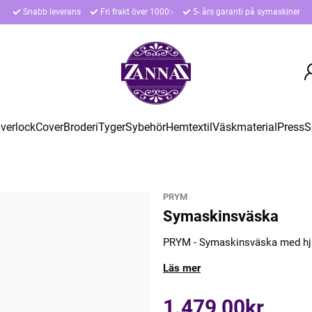
Snabb leverans
Fri frakt över 1000:-
5- års garanti på symaskiner
verlock
Cover
Broderi
Tyger
Sybehör
Hemtextil
Väskmaterial
Press
S
PRYM
Symaskinsväska
PRYM - Symaskinsväska med hju
Läs mer
1.479,00kr