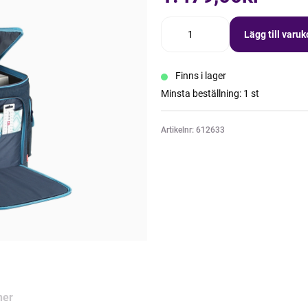
Lägg till varu
Finns i lager
Minsta beställning: 1 st
Artikelnr: 612633
ner