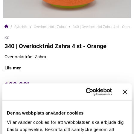
Sybehör
Overlocktråd - Zahra
340 | Overlocktråd Zahra 4 st - Orange
KC
340 | Overlocktråd Zahra 4 st - Orange
Overlockstråd -Zahra.
Läs mer
100,00kr
Lägg till varukorgen
Denna webbplats använder cookies
Finns i lager
Vi använder cookies för att webbplatsen ska erbjuda dig
Minsta beställning: 1 st
bästa upplevelse. Bekräfta ditt samtycke genom att