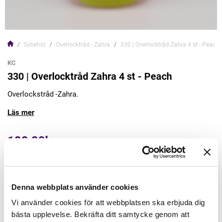
Sybehör
Overlocktråd - Zahra
330 | Overlocktråd Zahra 4 st - Peach
KC
330 | Overlocktråd Zahra 4 st - Peach
Overlockstråd -Zahra.
Läs mer
100,00kr
Lägg till varukorgen
Denna webbplats använder cookies
Finns i lager
Vi använder cookies för att webbplatsen ska erbjuda dig
Minsta beställning: 1 st
bästa upplevelse. Bekräfta ditt samtycke genom att