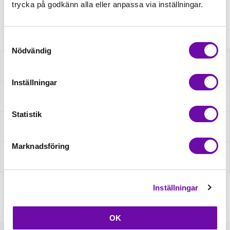
trycka på godkänn alla eller anpassa via inställningar.
Artikelnr: XOL11-330
Samtyckesval
Nödvändig
Beskrivning
Inställningar
Specifikation
Statistik
Fråga om produkt
Marknadsföring
Recensioner
Inställningar
OK