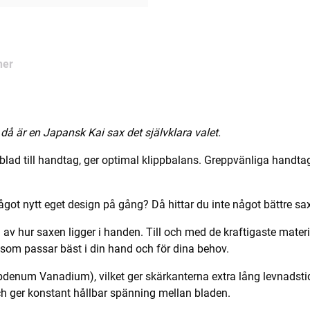
ner
, då är en Japansk Kai sax det självklara valet.
n blad till handtag, ger optimal klippbalans. Greppvänliga handt
något nytt eget design på gång? Då hittar du inte något bättre sa
n av hur saxen ligger i handen. Till och med de kraftigaste mate
 som passar bäst i din hand och för dina behov.
lybdenum Vanadium), vilket ger skärkanterna extra lång levnadsti
 ger konstant hållbar spänning mellan bladen.