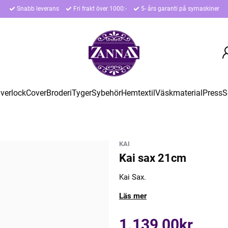
Snabb leverans
Fri frakt över 1000:-
5- års garanti på symaskiner
verlock
Cover
Broderi
Tyger
Sybehör
Hemtextil
Väskmaterial
Press
S
KAI
Kai sax 21cm
Kai Sax.
Läs mer
1.139,00kr