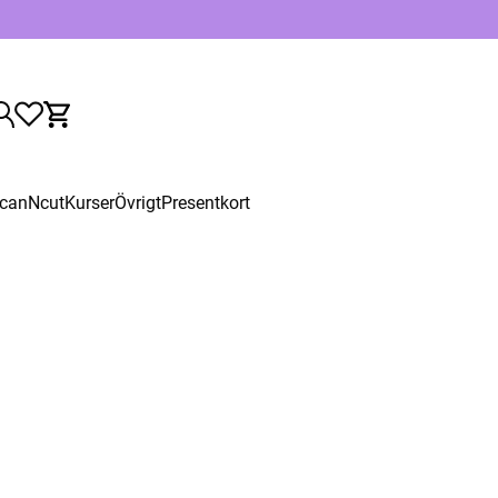
canNcut
Kurser
Övrigt
Presentkort