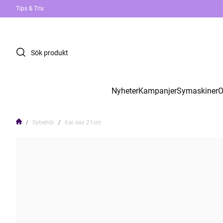
Tips & Trix
Nyheter
Kampanjer
Symaskiner
O
Sybehör
Kai sax 21cm