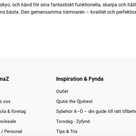
Tokyo, och känd för sina fantastiskt funktionella, skarpa och hål
dens bästa. Den gemensamma nämnaren – kvalitet och perfektio
naZ
Inspiration & Fynda
Outlet
s oss
Qjutie the Qjutiest
la & företag
Sybehör A–Ö – din guide till rätt tillbeh
olesale
Torsdag - Zyfynd
 / Personal
Tips & Trix