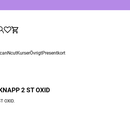
canNcut
Kurser
Övrigt
Presentkort
NAPP 2 ST OXID
T OXID.