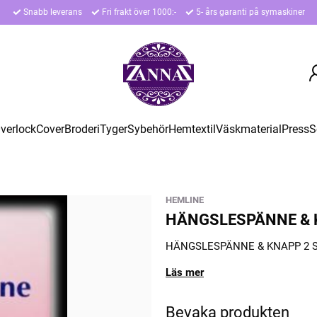
Snabb leverans
Fri frakt över 1000:-
5- års garanti på symaskiner
verlock
Cover
Broderi
Tyger
Sybehör
Hemtextil
Väskmaterial
Press
S
HEMLINE
HÄNGSLESPÄNNE & K
HÄNGSLESPÄNNE & KNAPP 2 S
Läs mer
Bevaka produkten