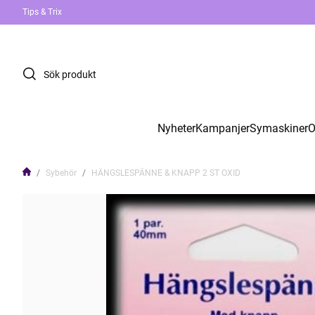
Tips & Trix
Nyheter
Kampanjer
Symaskiner
O
Sybehör
HÄNGSLESPÄNNE & KNAPP 2 ST OXID