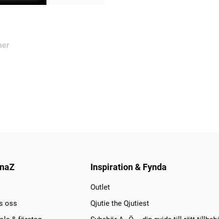
ner
naZ
Inspiration & Fynda
Outlet
s oss
Qjutie the Qjutiest