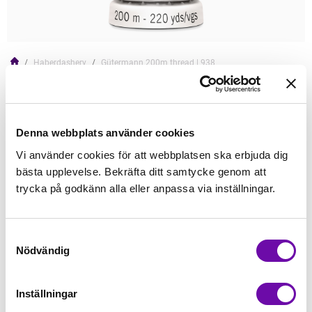
Haberdashery
Gütermann 200m thread | 938
GÜTERMANN
Gütermann 200m thread | 938
Read more
Denna webbplats använder cookies
Vi använder cookies för att webbplatsen ska erbjuda dig
45,00kr
bästa upplevelse. Bekräfta ditt samtycke genom att
trycka på godkänn alla eller anpassa via inställningar.
Add to Cart
Samtyckesval
Nödvändig
In Stock
Min order quantity: 1
Inställningar
Article no.: trad938