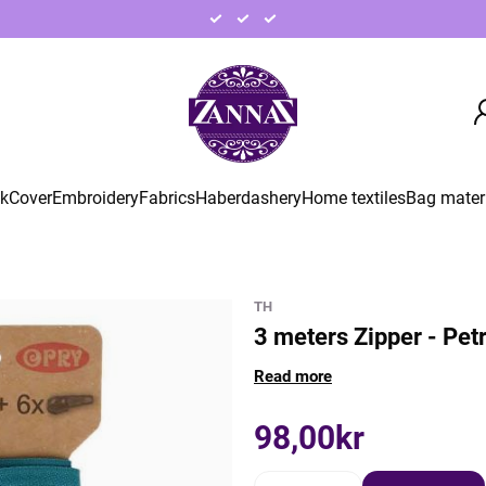
ck
Cover
Embroidery
Fabrics
Haberdashery
Home textiles
Bag mater
TH
3 meters Zipper - Petr
Read more
98,00kr