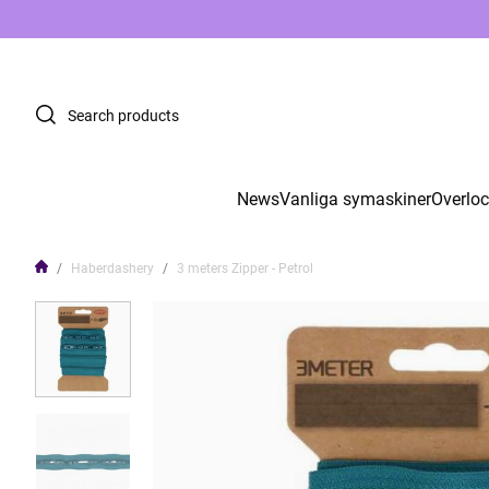
News
Vanliga symaskiner
Overlo
Haberdashery
3 meters Zipper - Petrol