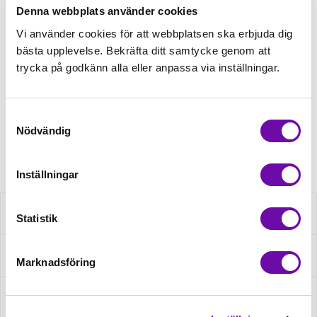
Denna webbplats använder cookies
Tråd matchande +45,00kr
Vi använder cookies för att webbplatsen ska erbjuda dig
bästa upplevelse. Bekräfta ditt samtycke genom att
trycka på godkänn alla eller anpassa via inställningar.
Finns i lager
Minsta beställning: 0.5 m
Samtyckesval
Nödvändig
Artikelnr: RS0006-014
Inställningar
Beskrivning
Statistik
Specifikation
Marknadsföring
Fråga om produkt