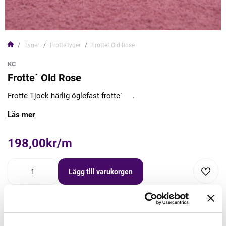
Tyger
Frotte'tyger
Frotte´ Old Rose
KC
Frotte´ Old Rose
Frotte Tjock härlig öglefast frotte´ .
Läs mer
198,00kr/m
Lägg till varukorgen
Lägg först önskad mängd i varukorgen,
välj sedan matchande tillbehör