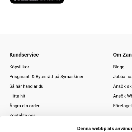
4 st Matchande Overlocktråd
Kundservice
Om Zan
Köpvillkor
Blogg
Prisgaranti & Bytesrätt på Symaskiner
Jobba ho
Så här handlar du
Ansök sko
Hitta hit
Ansök Wh
Ångra din order
Företaget
Kontakta oss
Symaskins service
Denna webbplats använde