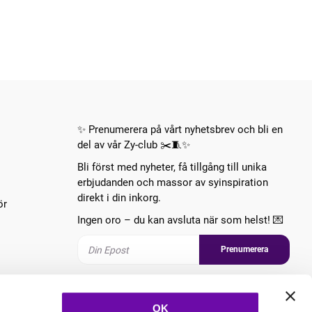
✨ Prenumerera på vårt nyhetsbrev och bli en
del av vår Zy-club ✂️🧵✨
Bli först med nyheter, få tillgång till unika
erbjudanden och massor av syinspiration
direkt i din inkorg.
ör
Ingen oro – du kan avsluta när som helst! 💌
Prenumerera
Följ oss
OK