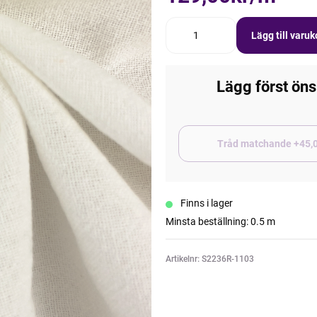
Lägg till varu
Lägg först öns
Tråd matchand
Finns i lager
Minsta beställning: 0.5 m
Artikelnr: S2236R-1103