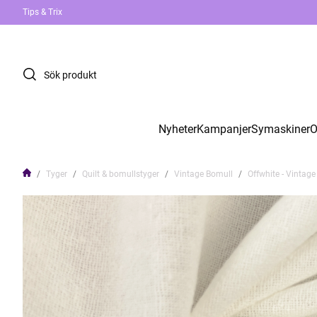
Tips & Trix
Nyheter
Kampanjer
Symaskiner
O
Tyger
Quilt & bomullstyger
Vintage Bomull
Offwhite - Vintag