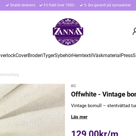
Snabb leverans
Fri frakt över 1000:-
5- års garanti på symaskiner
verlock
Cover
Broderi
Tyger
Sybehör
Hemtextil
Väskmaterial
Press
S
e bomullstyg
KC
Offwhite - Vintage bo
Vintage bomull – stentvättad t
Läs mer
129,00kr/m