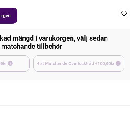
korgen
kad mängd i varukorgen, välj sedan
matchande tillbehör
e +45,00kr
4 st Matchande Overlocktråd +100,00kr