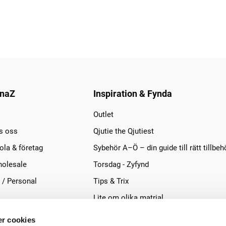
naZ
Inspiration & Fynda
Outlet
s oss
Qjutie the Qjutiest
la & företag
Sybehör A–Ö – din guide till rätt tillbeh
olesale
Torsdag - Zyfynd
 / Personal
Tips & Trix
Lite om olika matrial
r cookies