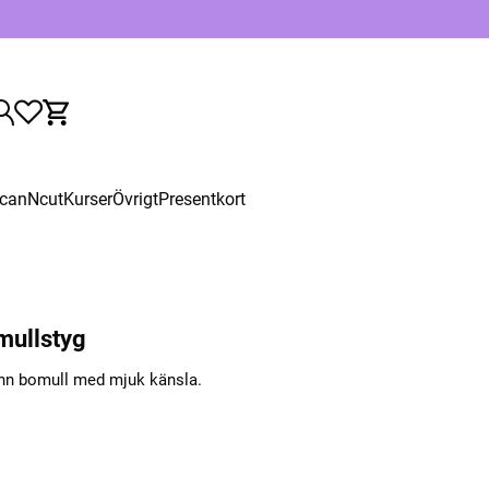
canNcut
Kurser
Övrigt
Presentkort
mullstyg
unn bomull med mjuk känsla.