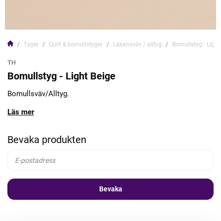
Tyger
Quilt & bomullstyger
Lakansväv / alltyg
Bomullstyg - Light
TH
Bomullstyg - Light Beige
Bomullsväv/Alltyg.
Läs mer
Bevaka produkten
Bevaka