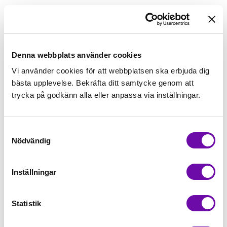
79,00kr/m
Beställningsvara
Denna webbplats använder cookies
Vi använder cookies för att webbplatsen ska erbjuda dig
Lägg först önskad mängd i varukorgen,
bästa upplevelse. Bekräfta ditt samtycke genom att
välj sedan matchande tillbehör
trycka på godkänn alla eller anpassa via inställningar.
Tråd matchande +45,00kr
Samtyckesval
Nödvändig
Beställningsvara
Minsta beställning: 0.5 m
Inställningar
Artikelnr: 0065X252
Statistik