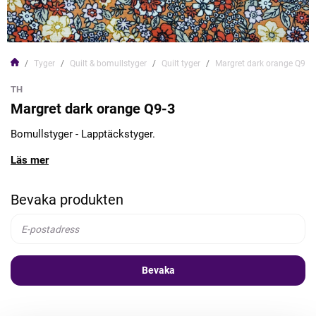
Tyger
Quilt & bomullstyger
Quilt tyger
Margret dark orange Q9-3
TH
Margret dark orange Q9-3
Bomullstyger - Lapptäckstyger.
Läs mer
Bevaka produkten
Bevaka