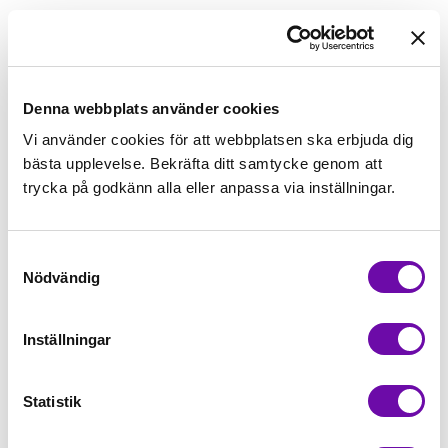
179,00kr/m
Beställningsvara
Denna webbplats använder cookies
Vi använder cookies för att webbplatsen ska erbjuda dig
Lägg först önskad mängd i varukorgen,
bästa upplevelse. Bekräfta ditt samtycke genom att
välj sedan matchande tillbehör
trycka på godkänn alla eller anpassa via inställningar.
Tråd matchande +45,00kr
Samtyckesval
Nödvändig
Beställningsvara
Minsta beställning: 0.5 m
Inställningar
Artikelnr: quX7606
Statistik