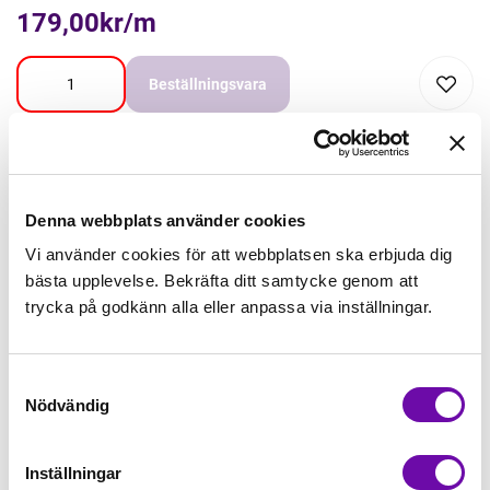
179,00kr/m
Beställningsvara
Lägg först önskad mängd i varukorgen,
välj sedan matchande tillbehör
Denna webbplats använder cookies
Tråd matchande +45,00kr
Vi använder cookies för att webbplatsen ska erbjuda dig
bästa upplevelse. Bekräfta ditt samtycke genom att
trycka på godkänn alla eller anpassa via inställningar.
Mudd matchande +39,50kr
Samtyckesval
Enfärgat matchande +49,00kr
Nödvändig
Färdigvikt kantband, match +59,00kr
Inställningar