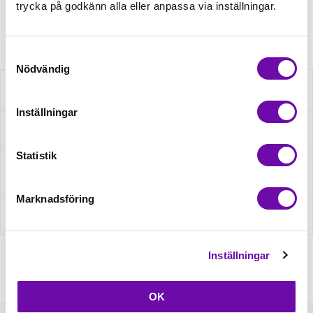
trycka på godkänn alla eller anpassa via inställningar.
Artikelnr: 65700-01
Samtyckesval
Nödvändig
Beskrivning
Inställningar
Specifikation
Statistik
Fråga om produkt
Marknadsföring
Recensioner
Inställningar
OK