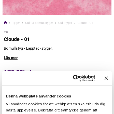
Tyger
Quilt & bomullstyger
Quilt tyger
Cloude - 01
TH
Cloude - 01
Bomullstyg - Lapptäckstyger.
Läs mer
179,00kr/m
Lägg till varukorgen
Denna webbplats använder cookies
Finns i lager
Vi använder cookies för att webbplatsen ska erbjuda dig
Minsta beställning: 0.5 m
bästa upplevelse. Bekräfta ditt samtycke genom att