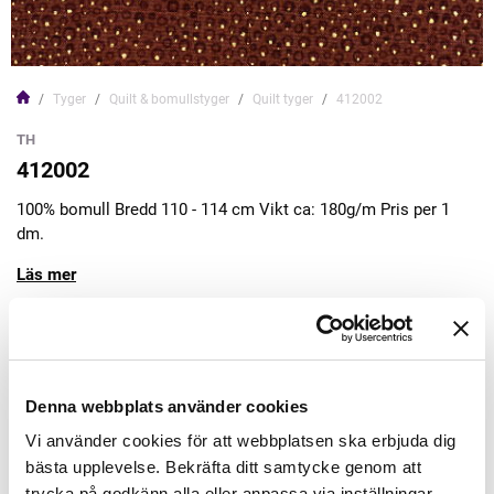
Tyger
Quilt & bomullstyger
Quilt tyger
412002
TH
412002
100% bomull Bredd 110 - 114 cm Vikt ca: 180g/m Pris per 1
dm.
Läs mer
179,00kr
Lägg till varukorgen
Denna webbplats använder cookies
Vi använder cookies för att webbplatsen ska erbjuda dig
Finns i lager
bästa upplevelse. Bekräfta ditt samtycke genom att
trycka på godkänn alla eller anpassa via inställningar.