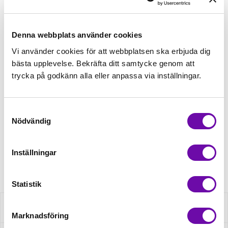
Lägg först önskad mängd i varukorgen,
välj sedan matchande tillbehör
Denna webbplats använder cookies
Tråd matchande +45,00kr
Vi använder cookies för att webbplatsen ska erbjuda dig
bästa upplevelse. Bekräfta ditt samtycke genom att
4 st Matchande Overlocktråd +100,00kr
trycka på godkänn alla eller anpassa via inställningar.
Samtyckesval
Finns i lager
Nödvändig
Minsta beställning: 0.5 m
Inställningar
Artikelnr: RS0386-620
Statistik
Beskrivning
Marknadsföring