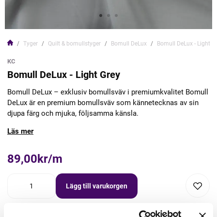
Tyger
Quilt & bomullstyger
Bomull DeLux
Bomull DeLux - Light G
KC
Bomull DeLux - Light Grey
Bomull DeLux – exklusiv bomullsväv i premiumkvalitet Bomull
DeLux är en premium bomullsväv som kännetecknas av sin
djupa färg och mjuka, följsamma känsla.
Läs mer
89,00kr/m
Lägg till varukorgen