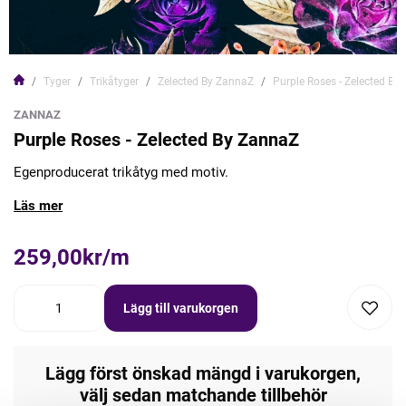
Tyger
Trikåtyger
Zelected By ZannaZ
Purple Roses - Zelected By
ZANNAZ
Purple Roses - Zelected By ZannaZ
Egenproducerat trikåtyg med motiv.
Läs mer
259,00kr/m
Lägg till varukorgen
Lägg först önskad mängd i varukorgen,
välj sedan matchande tillbehör