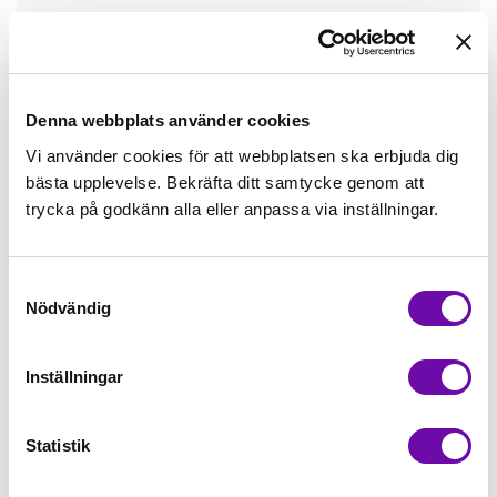
Tråd matchande +45,00kr
Mudd matchande +39,50kr
Denna webbplats använder cookies
Vi använder cookies för att webbplatsen ska erbjuda dig
bästa upplevelse. Bekräfta ditt samtycke genom att
Enfärgat matchande +49,00kr
trycka på godkänn alla eller anpassa via inställningar.
Färdigvikt kantband, match +59,00kr
Samtyckesval
Nödvändig
Finns i lager
Minsta beställning: 0.5 m
Inställningar
Artikelnr: ZZ1749
Statistik