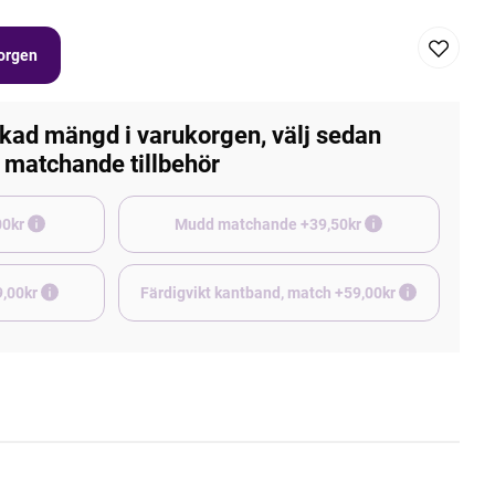
korgen
kad mängd i varukorgen, välj sedan
matchande tillbehör
e +45,00kr
Mudd matchande +39,50kr
9,00kr
Färdigvikt kantband, match +59,00kr