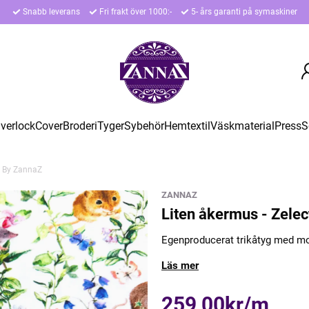
Snabb leverans
Fri frakt över 1000:-
5- års garanti på symaskiner
verlock
Cover
Broderi
Tyger
Sybehör
Hemtextil
Väskmaterial
Press
S
d By ZannaZ
ZANNAZ
Liten åkermus - Zele
Egenproducerat trikåtyg med mo
Läs mer
259,00kr/m