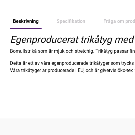
Beskrivning
Specifikation
Fråga om prod
Egenproducerat trikåtyg med 
Bomullstrikå som är mjuk och stretchig. Trikåtyg passar fint t
Detta är ett av våra egenproducerade trikåtyger som tryck
Våra trikåtyger är producerade i EU, och är givetvis öko-tex 