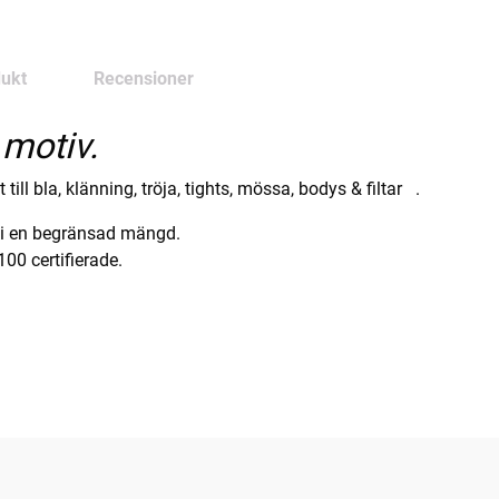
ukt
Recensioner
motiv.
ill bla, klänning, tröja, tights, mössa, bodys & filtar .
s i en begränsad mängd.
100 certifierade.