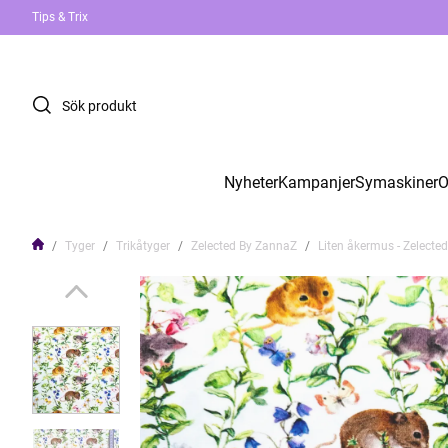
Tips & Trix
Nyheter
Kampanjer
Symaskiner
O
Tyger
Trikåtyger
Zelected By ZannaZ
Liten åkermus - Zelecte