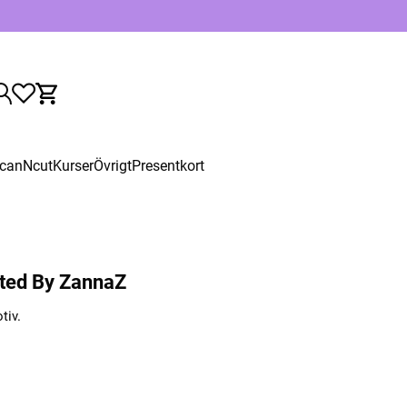
canNcut
Kurser
Övrigt
Presentkort
cted By ZannaZ
tiv.