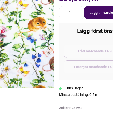
Lägg till varu
Lägg först öns
Tråd matchand
Enfärgat matchande +4
Finns i lager
Minsta beställning: 0.5 m
Artikelnr: ZZ1943