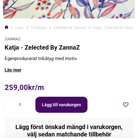
Tyger
Trikåtyger
Zelected By ZannaZ
Katja - Zelected By ZannaZ
ZANNAZ
Katja - Zelected By ZannaZ
Egenproducerat trikåtyg med motiv.
Läs mer
259,00kr/m
Lägg till varukorgen
Lägg först önskad mängd i varukorgen,
välj sedan matchande tillbehör