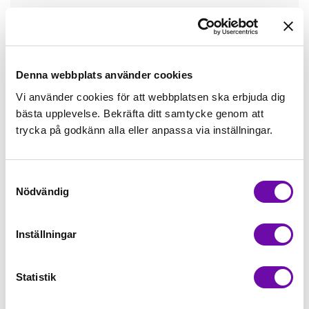
Tråd matchande +45,00kr
Mudd matchande +39,50kr
Denna webbplats använder cookies
Vi använder cookies för att webbplatsen ska erbjuda dig
bästa upplevelse. Bekräfta ditt samtycke genom att
Enfärgat matchande +49,00kr
trycka på godkänn alla eller anpassa via inställningar.
Färdigvikt kantband, match +59,00kr
Samtyckesval
Nödvändig
Finns i lager
Minsta beställning: 0.5 m
Inställningar
Artikelnr: ZZ1786
Statistik