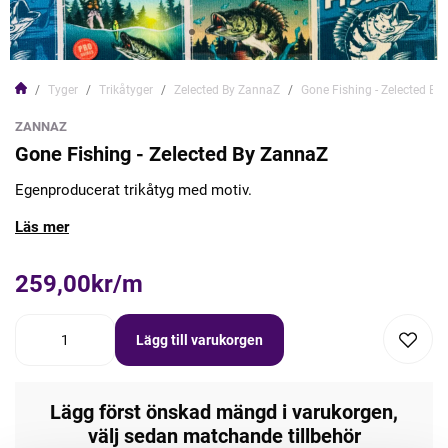
Tyger
Trikåtyger
Zelected By ZannaZ
Gone Fishing - Zelected By
ZANNAZ
Gone Fishing - Zelected By ZannaZ
Egenproducerat trikåtyg med motiv.
Läs mer
259,00kr/m
Lägg till varukorgen
Lägg först önskad mängd i varukorgen,
välj sedan matchande tillbehör