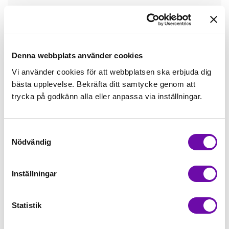
Tråd matchande +45,00kr
Mudd matchande +39,50kr
Denna webbplats använder cookies
Vi använder cookies för att webbplatsen ska erbjuda dig
bästa upplevelse. Bekräfta ditt samtycke genom att
Enfärgat matchande +49,00kr
trycka på godkänn alla eller anpassa via inställningar.
Färdigvikt kantband, match +59,00kr
Samtyckesval
Nödvändig
Finns i lager
Minsta beställning: 0.5 m
Inställningar
Artikelnr: ZZ1938
Statistik